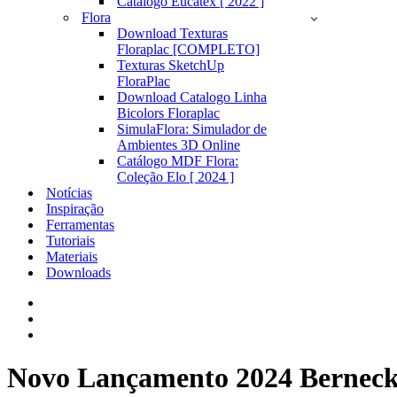
Catálogo Eucatex [ 2022 ]
Flora
Download Texturas
Floraplac [COMPLETO]
Texturas SketchUp
FloraPlac
Download Catalogo Linha
Bicolors Floraplac
SimulaFlora: Simulador de
Ambientes 3D Online
Catálogo MDF Flora:
Coleção Elo [ 2024 ]
Notícias
Inspiração
Ferramentas
Tutoriais
Materiais
Downloads
Novo Lançamento 2024 Berneck: