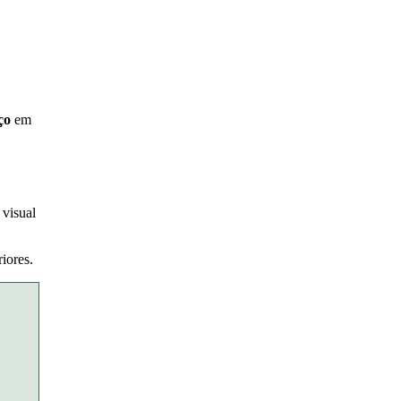
rço
em
 visual
iores.