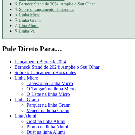
Berneck Stand de 2024: Amplie o Seu Olhar
Sobre o Lançamento Horizontes
Linha Micro
Linha Grann
Lina Alumi
Linha Vel
Pule Direto Para…
Lançamento Berneck 2024
Berneck Stand de 2024: Amplie o Seu Olhar
Sobre o Lançamento Horizontes
Linha Micro
Tabasco na Linha Micro
O Tangará na linha Micro
O Latte na linha Micro
Linha Grann
Parquet na linha Grann
Veneer na linha Grann
Lina Alumi
Gold na linha Alumi
Plomo na linha Alumi
Dust na linha Alumi