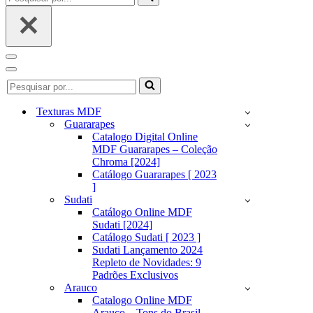
por...
Menu
de
Menu
Pesquisar
navegação
de
por...
navegação
Texturas MDF
Guararapes
Catalogo Digital Online
MDF Guararapes – Coleção
Chroma [2024]
Catálogo Guararapes [ 2023
]
Sudati
Catálogo Online MDF
Sudati [2024]
Catálogo Sudati [ 2023 ]
Sudati Lançamento 2024
Repleto de Novidades: 9
Padrões Exclusivos
Arauco
Catalogo Online MDF
Arauco – Tons do Brasil