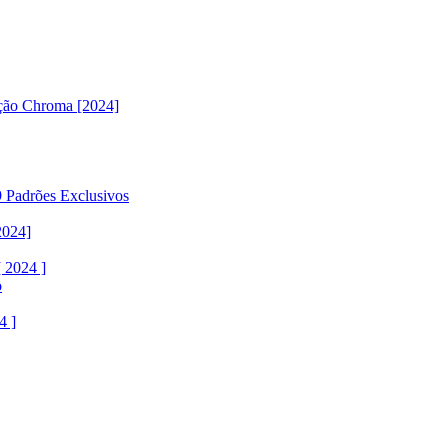
ção Chroma [2024]
 Padrões Exclusivos
2024]
 2024 ]
o
4 ]