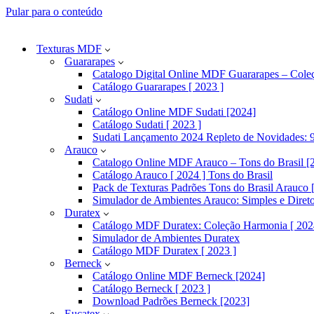
Pular para o conteúdo
Texturas MDF
Guararapes
Catalogo Digital Online MDF Guararapes – Cole
Catálogo Guararapes [ 2023 ]
Sudati
Catálogo Online MDF Sudati [2024]
Catálogo Sudati [ 2023 ]
Sudati Lançamento 2024 Repleto de Novidades: 9
Arauco
Catalogo Online MDF Arauco – Tons do Brasil [
Catálogo Arauco [ 2024 ] Tons do Brasil
Pack de Texturas Padrões Tons do Brasil Arauco [
Simulador de Ambientes Arauco: Simples e Diret
Duratex
Catálogo MDF Duratex: Coleção Harmonia [ 202
Simulador de Ambientes Duratex
Catálogo MDF Duratex [ 2023 ]
Berneck
Catálogo Online MDF Berneck [2024]
Catálogo Berneck [ 2023 ]
Download Padrões Berneck [2023]
Eucatex