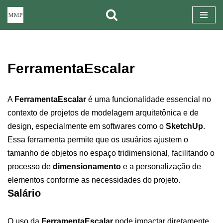
Pular
para
o
FerramentaEscalar
conteúdo
A
FerramentaEscalar
é uma funcionalidade essencial no
contexto de projetos de modelagem arquitetônica e de
design, especialmente em softwares como o
SketchUp
.
Essa ferramenta permite que os usuários ajustem o
tamanho de objetos no espaço tridimensional, facilitando o
processo de
dimensionamento
e a personalização de
elementos conforme as necessidades do projeto.
Salário
O uso da
FerramentaEscalar
pode impactar diretamente