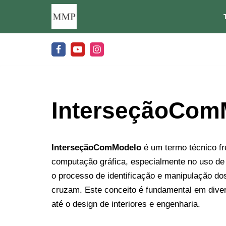
Pular
para
o
conteúdo
InterseçãoCom
InterseçãoComModelo
é um termo técnico f
computação gráfica, especialmente no uso de
o processo de identificação e manipulação d
cruzam. Este conceito é fundamental em diver
até o design de interiores e engenharia.