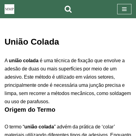
Pular
para
o
União Colada
conteúdo
A
união colada
é uma técnica de fixação que envolve a
adesão de duas ou mais superfícies por meio de um
adesivo. Este método é utilizado em vários setores,
principalmente onde é necessária uma junção precisa e
limpa, sem recorrer a métodos mecânicos, como soldagem
ou uso de parafusos.
Origem do Termo
O termo “
união colada
” advém da prática de ‘colar’
materiais utilizando diferentes tipos de adesivos. Enquanto