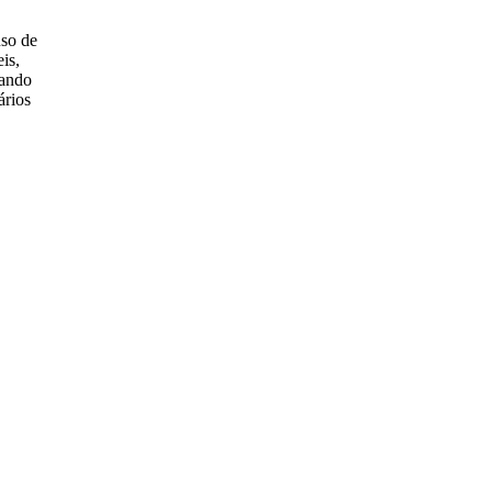
so de
is,
cando
ários