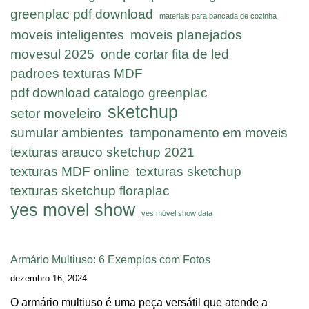
greenplac pdf download
materiais para bancada de cozinha
moveis inteligentes
moveis planejados
movesul 2025
onde cortar fita de led
padroes texturas MDF
pdf download catalogo greenplac
sketchup
setor moveleiro
sumular ambientes
tamponamento em moveis
texturas arauco sketchup 2021
texturas MDF online
texturas sketchup
texturas sketchup floraplac
yes movel show
yes móvel show data
Armário Multiuso: 6 Exemplos com Fotos
dezembro 16, 2024
O armário multiuso é uma peça versátil que atende a